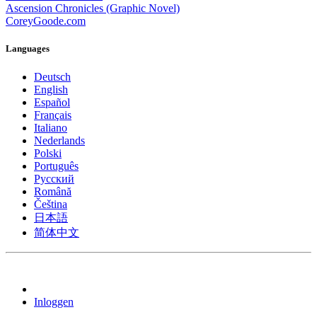
Ascension Chronicles (Graphic Novel)
CoreyGoode.com
Languages
Deutsch
English
Español
Français
Italiano
Nederlands
Polski
Português
Pусский
Română
Čeština
日本語
简体中文
Inloggen