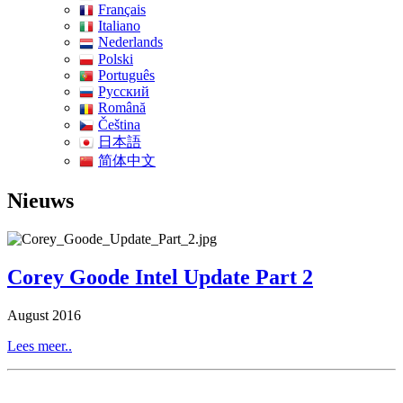
Français
Italiano
Nederlands
Polski
Português
Pусский
Română
Čeština
日本語
简体中文
Nieuws
Corey Goode Intel Update Part 2
August 2016
Lees meer..