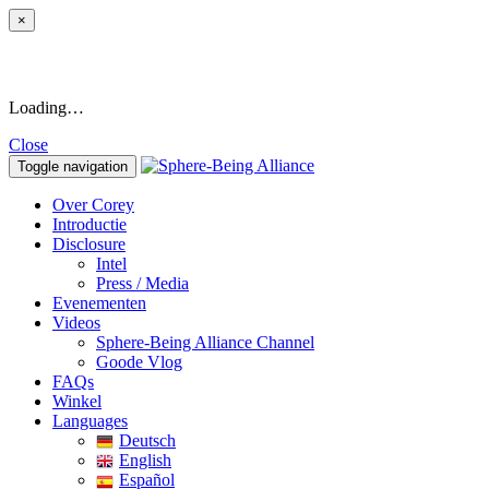
×
Loading…
Close
Toggle navigation
Over Corey
Introductie
Disclosure
Intel
Press / Media
Evenementen
Videos
Sphere-Being Alliance Channel
Goode Vlog
FAQs
Winkel
Languages
Deutsch
English
Español