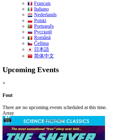
Français
Italiano
Nederlands
Polski
Português
Pусский
Română
Čeština
日本語
简体中文
Upcoming Events
×
Fout
There are no upcoming events scheduled at this time.
Array