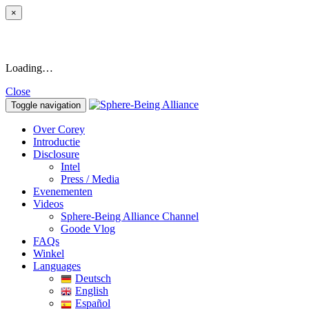
×
Loading…
Close
Toggle navigation
Over Corey
Introductie
Disclosure
Intel
Press / Media
Evenementen
Videos
Sphere-Being Alliance Channel
Goode Vlog
FAQs
Winkel
Languages
Deutsch
English
Español