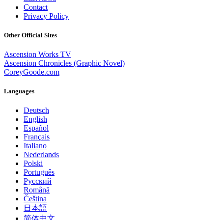
Contact
Privacy Policy
Other Official Sites
Ascension Works TV
Ascension Chronicles (Graphic Novel)
CoreyGoode.com
Languages
Deutsch
English
Español
Français
Italiano
Nederlands
Polski
Português
Pусский
Română
Čeština
日本語
简体中文