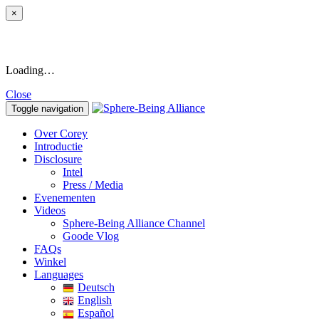
×
Loading…
Close
Toggle navigation
Over Corey
Introductie
Disclosure
Intel
Press / Media
Evenementen
Videos
Sphere-Being Alliance Channel
Goode Vlog
FAQs
Winkel
Languages
Deutsch
English
Español