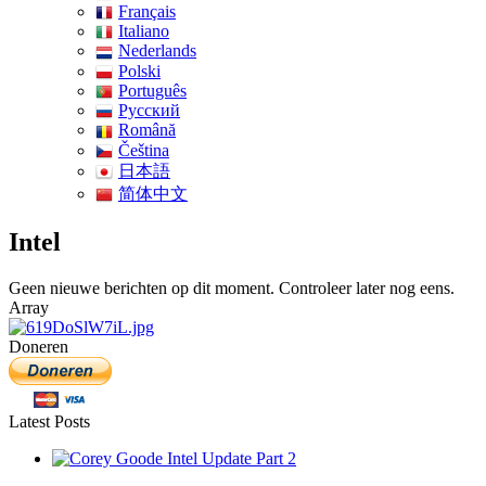
Français
Italiano
Nederlands
Polski
Português
Pусский
Română
Čeština
日本語
简体中文
Intel
Geen nieuwe berichten op dit moment. Controleer later nog eens.
Array
Doneren
Latest Posts