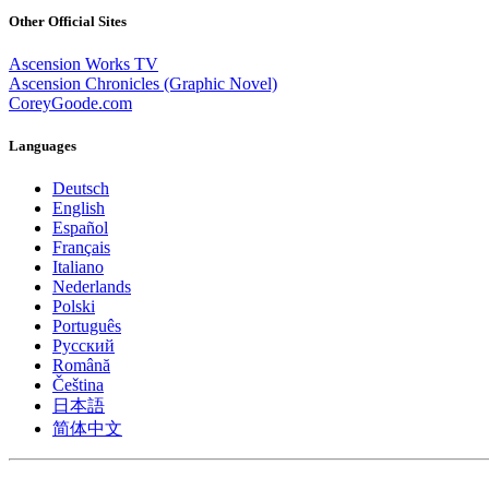
Other Official Sites
Ascension Works TV
Ascension Chronicles (Graphic Novel)
CoreyGoode.com
Languages
Deutsch
English
Español
Français
Italiano
Nederlands
Polski
Português
Pусский
Română
Čeština
日本語
简体中文