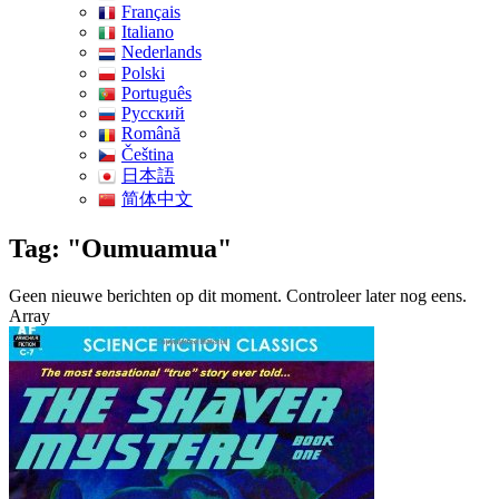
Français
Italiano
Nederlands
Polski
Português
Pусский
Română
Čeština
日本語
简体中文
Tag: "Oumuamua"
Geen nieuwe berichten op dit moment. Controleer later nog eens.
Array