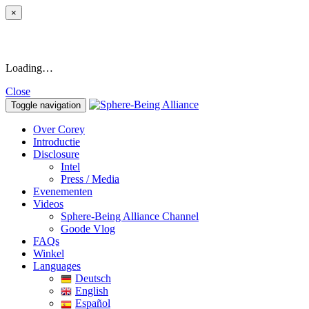
×
Loading…
Close
Toggle navigation
Over Corey
Introductie
Disclosure
Intel
Press / Media
Evenementen
Videos
Sphere-Being Alliance Channel
Goode Vlog
FAQs
Winkel
Languages
Deutsch
English
Español