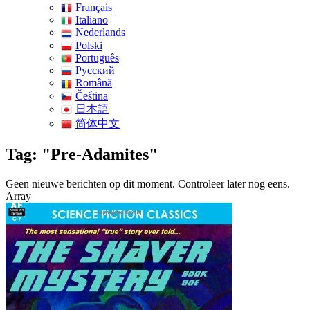
Français
Italiano
Nederlands
Polski
Português
Pусский
Română
Čeština
日本語
简体中文
Tag: "Pre-Adamites"
Geen nieuwe berichten op dit moment. Controleer later nog eens.
Array