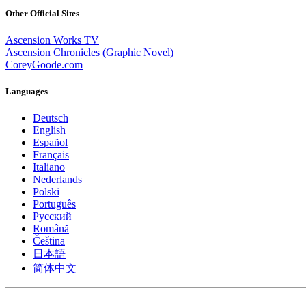
Other Official Sites
Ascension Works TV
Ascension Chronicles (Graphic Novel)
CoreyGoode.com
Languages
Deutsch
English
Español
Français
Italiano
Nederlands
Polski
Português
Pусский
Română
Čeština
日本語
简体中文