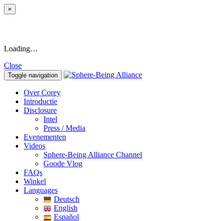
×
Loading…
Close
Toggle navigation
Over Corey
Introductie
Disclosure
Intel
Press / Media
Evenementen
Videos
Sphere-Being Alliance Channel
Goode Vlog
FAQs
Winkel
Languages
Deutsch
English
Español