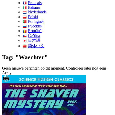
Français
Italiano
Nederlands
Polski
Português
Pусский
Română
Čeština
日本語
简体中文
Tag: "Waechter"
Geen nieuwe berichten op dit moment. Controleer later nog eens.
Array