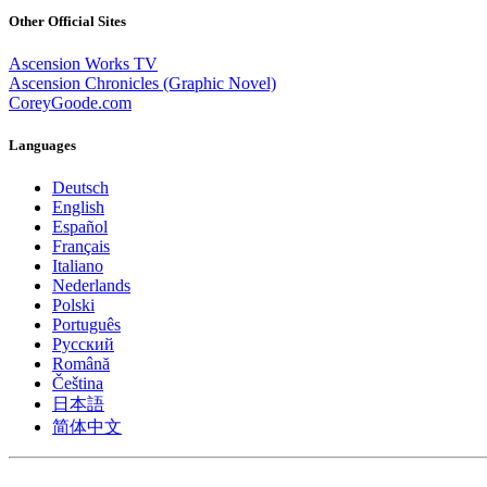
Other Official Sites
Ascension Works TV
Ascension Chronicles (Graphic Novel)
CoreyGoode.com
Languages
Deutsch
English
Español
Français
Italiano
Nederlands
Polski
Português
Pусский
Română
Čeština
日本語
简体中文