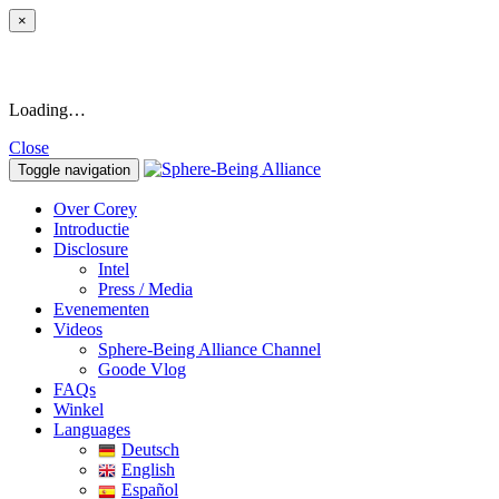
×
Loading…
Close
Toggle navigation
Over Corey
Introductie
Disclosure
Intel
Press / Media
Evenementen
Videos
Sphere-Being Alliance Channel
Goode Vlog
FAQs
Winkel
Languages
Deutsch
English
Español