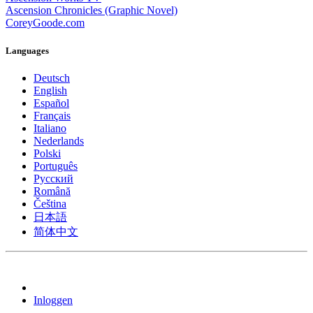
Ascension Chronicles (Graphic Novel)
CoreyGoode.com
Languages
Deutsch
English
Español
Français
Italiano
Nederlands
Polski
Português
Pусский
Română
Čeština
日本語
简体中文
Inloggen