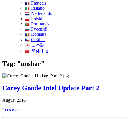
Français
Italiano
Nederlands
Polski
Português
Pусский
Română
Čeština
日本語
简体中文
Tag: "anshar"
Corey Goode Intel Update Part 2
August 2016
Lees meer..