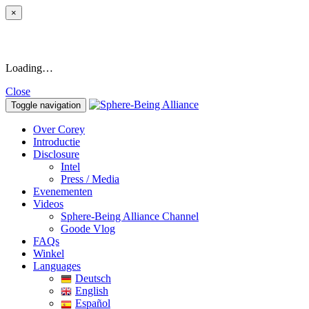
×
Loading…
Close
Toggle navigation
Over Corey
Introductie
Disclosure
Intel
Press / Media
Evenementen
Videos
Sphere-Being Alliance Channel
Goode Vlog
FAQs
Winkel
Languages
Deutsch
English
Español