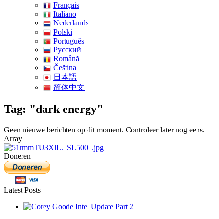
Français
Italiano
Nederlands
Polski
Português
Pусский
Română
Čeština
日本語
简体中文
Tag: "dark energy"
Geen nieuwe berichten op dit moment. Controleer later nog eens.
Array
Doneren
Latest Posts