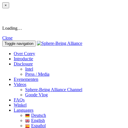
×
Loading…
Close
Toggle navigation
Over Corey
Introductie
Disclosure
Intel
Press / Media
Evenementen
Videos
Sphere-Being Alliance Channel
Goode Vlog
FAQs
Winkel
Languages
Deutsch
English
Español