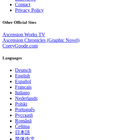
Contact
Privacy Policy
Other Official Sites
Ascension Works TV
Ascension Chronicles (Graphic Novel)
CoreyGoode.com
Languages
Deutsch
English
Español
Français
Italiano
Nederlands
Polski
Português
Pусский
Română
Čeština
日本語
简体中文