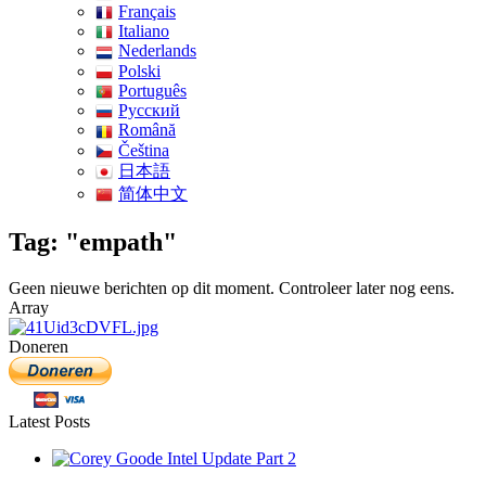
Français
Italiano
Nederlands
Polski
Português
Pусский
Română
Čeština
日本語
简体中文
Tag: "empath"
Geen nieuwe berichten op dit moment. Controleer later nog eens.
Array
Doneren
Latest Posts