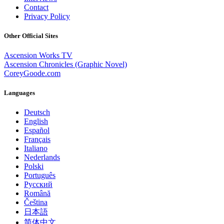
Contact
Privacy Policy
Other Official Sites
Ascension Works TV
Ascension Chronicles (Graphic Novel)
CoreyGoode.com
Languages
Deutsch
English
Español
Français
Italiano
Nederlands
Polski
Português
Pусский
Română
Čeština
日本語
简体中文