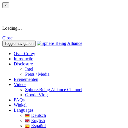
×
Loading…
Close
Toggle navigation
Over Corey
Introductie
Disclosure
Intel
Press / Media
Evenementen
Videos
Sphere-Being Alliance Channel
Goode Vlog
FAQs
Winkel
Languages
Deutsch
English
Español