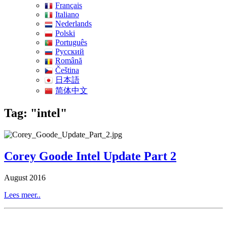
Français
Italiano
Nederlands
Polski
Português
Pусский
Română
Čeština
日本語
简体中文
Tag: "intel"
Corey Goode Intel Update Part 2
August 2016
Lees meer..