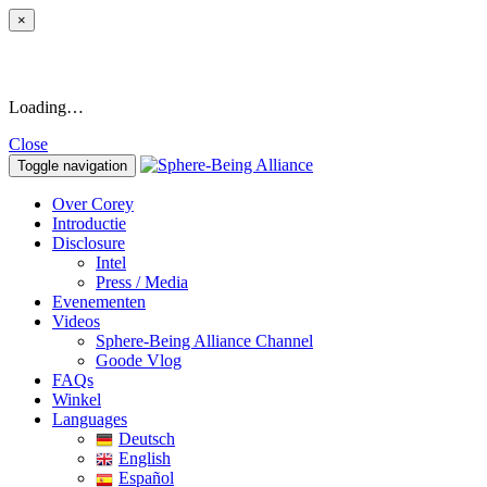
×
Loading…
Close
Toggle navigation
Over Corey
Introductie
Disclosure
Intel
Press / Media
Evenementen
Videos
Sphere-Being Alliance Channel
Goode Vlog
FAQs
Winkel
Languages
Deutsch
English
Español