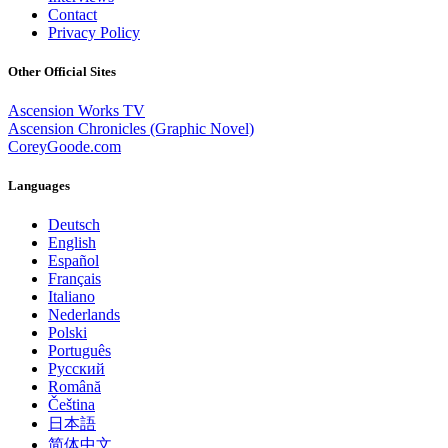
Contact
Privacy Policy
Other Official Sites
Ascension Works TV
Ascension Chronicles (Graphic Novel)
CoreyGoode.com
Languages
Deutsch
English
Español
Français
Italiano
Nederlands
Polski
Português
Pусский
Română
Čeština
日本語
简体中文