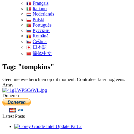
Français
Italiano
Nederlands
Polski
Português
Pусский
Română
Čeština
日本語
简体中文
Tag: "tompkins"
Geen nieuwe berichten op dit moment. Controleer later nog eens.
Array
Doneren
Latest Posts