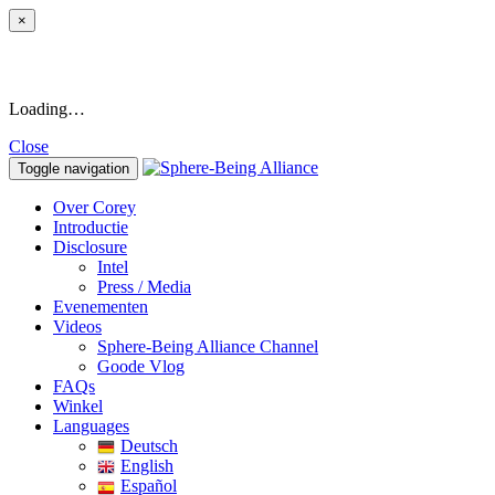
×
Loading…
Close
Toggle navigation
Over Corey
Introductie
Disclosure
Intel
Press / Media
Evenementen
Videos
Sphere-Being Alliance Channel
Goode Vlog
FAQs
Winkel
Languages
Deutsch
English
Español