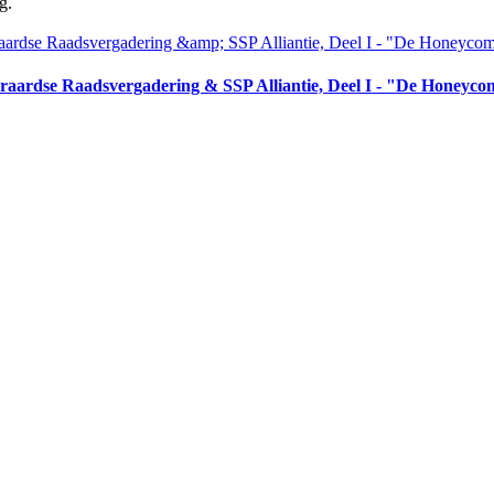
g.
aardse Raadsvergadering & SSP Alliantie, Deel I - "De Honeyc