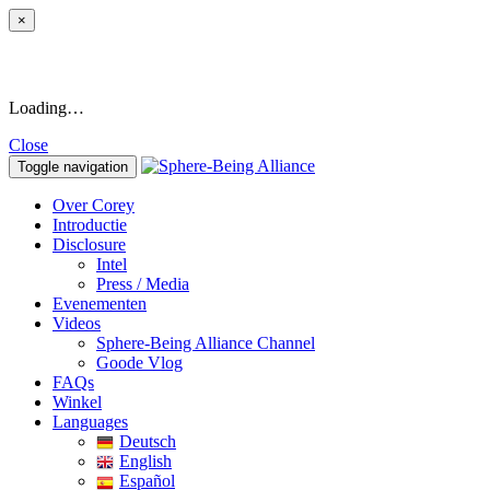
×
Loading…
Close
Toggle navigation
Over Corey
Introductie
Disclosure
Intel
Press / Media
Evenementen
Videos
Sphere-Being Alliance Channel
Goode Vlog
FAQs
Winkel
Languages
Deutsch
English
Español