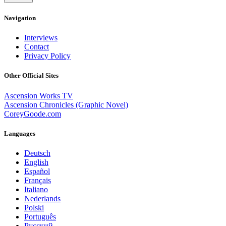
Navigation
Interviews
Contact
Privacy Policy
Other Official Sites
Ascension Works TV
Ascension Chronicles (Graphic Novel)
CoreyGoode.com
Languages
Deutsch
English
Español
Français
Italiano
Nederlands
Polski
Português
Pусский