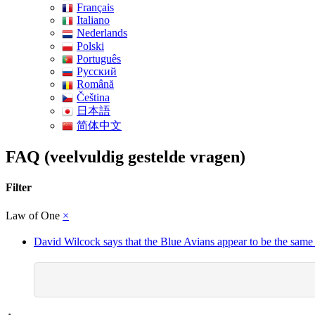
Français
Italiano
Nederlands
Polski
Português
Pусский
Română
Čeština
日本語
简体中文
FAQ (veelvuldig gestelde vragen)
Filter
Law of One
×
David Wilcock says that the Blue Avians appear to be the same