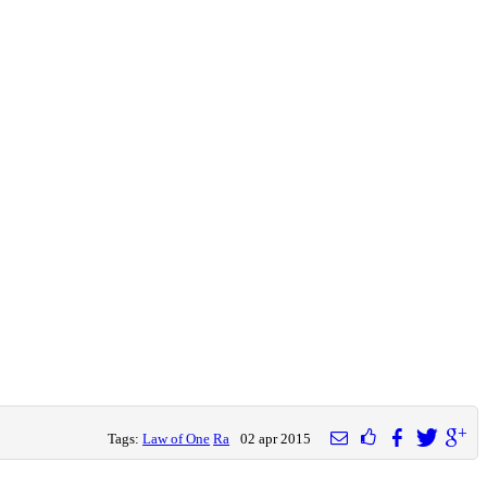
Tags:
Law of One
Ra
02 apr 2015