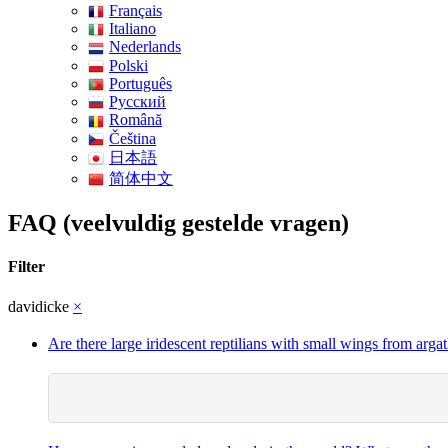
Français
Italiano
Nederlands
Polski
Português
Pусский
Română
Čeština
日本語
简体中文
FAQ (veelvuldig gestelde vragen)
Filter
davidicke
×
Are there large iridescent reptilians with small wings from argat