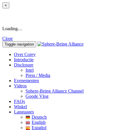
×
Loading…
Close
Toggle navigation
Over Corey
Introductie
Disclosure
Intel
Press / Media
Evenementen
Videos
Sphere-Being Alliance Channel
Goode Vlog
FAQs
Winkel
Languages
Deutsch
English
Español