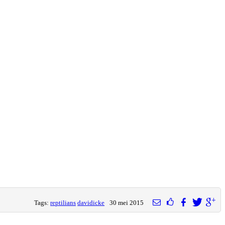
Tags:
reptilians
davidicke
30 mei 2015