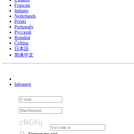
Français
Italiano
Nederlands
Polski
Português
Pусский
Română
Čeština
日本語
简体中文
Inloggen
Vergeet me niet