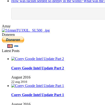
How was racism seeded so deeply in the world? What was the p
Array
Doneren
Latest Posts
Corey Goode Intel Update Part 2
August 2016
22 aug 2016
Corey Goode Intel Update Part 1
August 2016