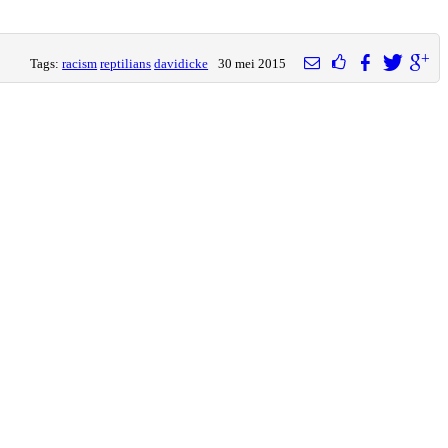
Tags:
racism
reptilians
davidicke
30 mei 2015