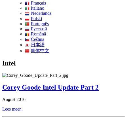
Français
Italiano
Nederlands
Polski
Português
Pусский
Română
Čeština
日本語
简体中文
Intel
Corey Goode Intel Update Part 2
August 2016
Lees meer..