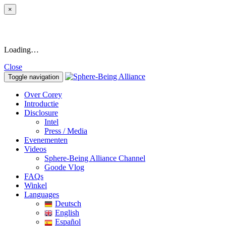
×
Loading…
Close
Toggle navigation
Over Corey
Introductie
Disclosure
Intel
Press / Media
Evenementen
Videos
Sphere-Being Alliance Channel
Goode Vlog
FAQs
Winkel
Languages
Deutsch
English
Español