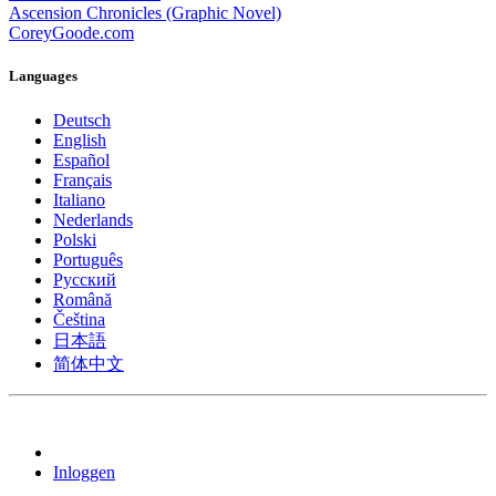
Ascension Chronicles (Graphic Novel)
CoreyGoode.com
Languages
Deutsch
English
Español
Français
Italiano
Nederlands
Polski
Português
Pусский
Română
Čeština
日本語
简体中文
Inloggen