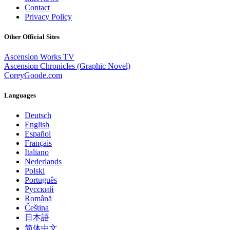
Contact
Privacy Policy
Other Official Sites
Ascension Works TV
Ascension Chronicles (Graphic Novel)
CoreyGoode.com
Languages
Deutsch
English
Español
Français
Italiano
Nederlands
Polski
Português
Pусский
Română
Čeština
日本語
简体中文