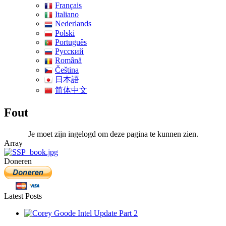
Français
Italiano
Nederlands
Polski
Português
Pусский
Română
Čeština
日本語
简体中文
Fout
Je moet zijn ingelogd om deze pagina te kunnen zien.
Array
Doneren
Latest Posts