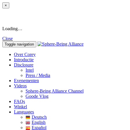
×
Loading…
Close
Toggle navigation
Over Corey
Introductie
Disclosure
Intel
Press / Media
Evenementen
Videos
Sphere-Being Alliance Channel
Goode Vlog
FAQs
Winkel
Languages
Deutsch
English
Español