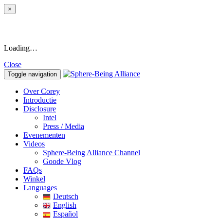
×
Loading…
Close
Toggle navigation
Over Corey
Introductie
Disclosure
Intel
Press / Media
Evenementen
Videos
Sphere-Being Alliance Channel
Goode Vlog
FAQs
Winkel
Languages
Deutsch
English
Español