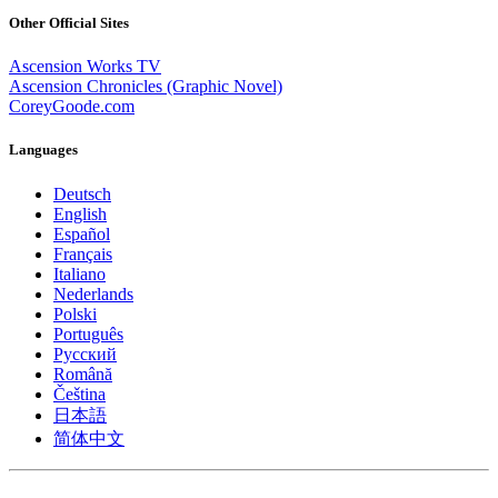
Other Official Sites
Ascension Works TV
Ascension Chronicles (Graphic Novel)
CoreyGoode.com
Languages
Deutsch
English
Español
Français
Italiano
Nederlands
Polski
Português
Pусский
Română
Čeština
日本語
简体中文