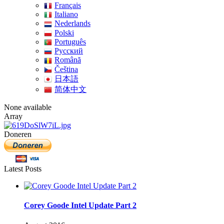
Français
Italiano
Nederlands
Polski
Português
Pусский
Română
Čeština
日本語
简体中文
None available
Array
Doneren
Latest Posts
Corey Goode Intel Update Part 2