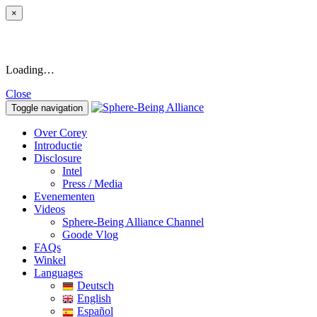
×
Loading…
Close
Toggle navigation
Over Corey
Introductie
Disclosure
Intel
Press / Media
Evenementen
Videos
Sphere-Being Alliance Channel
Goode Vlog
FAQs
Winkel
Languages
Deutsch
English
Español