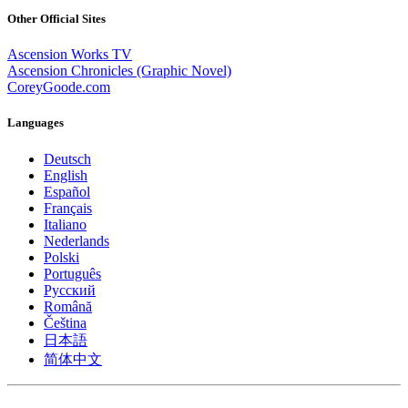
Other Official Sites
Ascension Works TV
Ascension Chronicles (Graphic Novel)
CoreyGoode.com
Languages
Deutsch
English
Español
Français
Italiano
Nederlands
Polski
Português
Pусский
Română
Čeština
日本語
简体中文