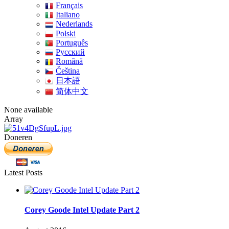
Français
Italiano
Nederlands
Polski
Português
Pусский
Română
Čeština
日本語
简体中文
None available
Array
Doneren
Latest Posts
Corey Goode Intel Update Part 2