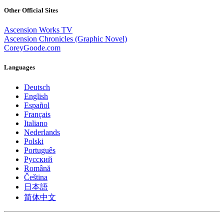
Other Official Sites
Ascension Works TV
Ascension Chronicles (Graphic Novel)
CoreyGoode.com
Languages
Deutsch
English
Español
Français
Italiano
Nederlands
Polski
Português
Pусский
Română
Čeština
日本語
简体中文