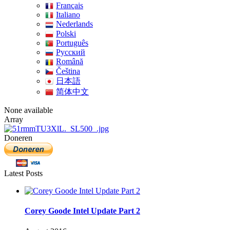
Français
Italiano
Nederlands
Polski
Português
Pусский
Română
Čeština
日本語
简体中文
None available
Array
Doneren
Latest Posts
Corey Goode Intel Update Part 2