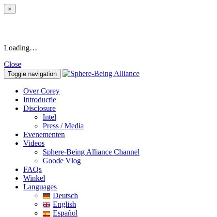
×
Loading…
Close
Toggle navigation
Over Corey
Introductie
Disclosure
Intel
Press / Media
Evenementen
Videos
Sphere-Being Alliance Channel
Goode Vlog
FAQs
Winkel
Languages
Deutsch
English
Español