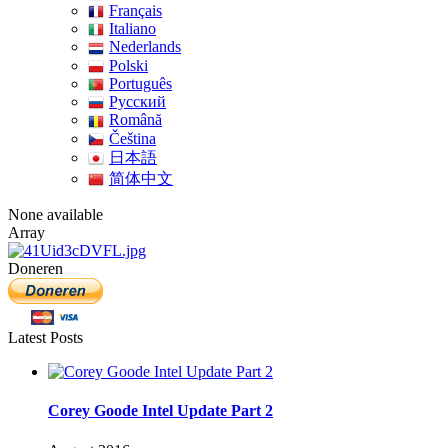
Français
Italiano
Nederlands
Polski
Português
Pусский
Română
Čeština
日本語
简体中文
None available
Array
Doneren
Latest Posts
Corey Goode Intel Update Part 2