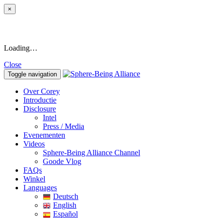
×
Loading…
Close
Toggle navigation
Over Corey
Introductie
Disclosure
Intel
Press / Media
Evenementen
Videos
Sphere-Being Alliance Channel
Goode Vlog
FAQs
Winkel
Languages
Deutsch
English
Español