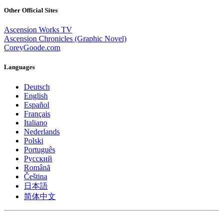
Other Official Sites
Ascension Works TV
Ascension Chronicles (Graphic Novel)
CoreyGoode.com
Languages
Deutsch
English
Español
Français
Italiano
Nederlands
Polski
Português
Pусский
Română
Čeština
日本語
简体中文