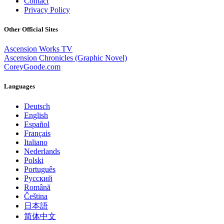
Contact
Privacy Policy
Other Official Sites
Ascension Works TV
Ascension Chronicles (Graphic Novel)
CoreyGoode.com
Languages
Deutsch
English
Español
Français
Italiano
Nederlands
Polski
Português
Pусский
Română
Čeština
日本語
简体中文