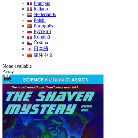
Français
Italiano
Nederlands
Polski
Português
Pусский
Română
Čeština
日本語
简体中文
None available
Array