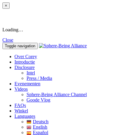
×
Loading…
Close
Toggle navigation
Over Corey
Introductie
Disclosure
Intel
Press / Media
Evenementen
Videos
Sphere-Being Alliance Channel
Goode Vlog
FAQs
Winkel
Languages
Deutsch
English
Español