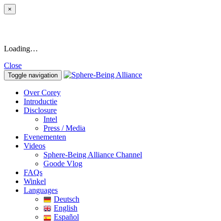
×
Loading…
Close
Toggle navigation
Over Corey
Introductie
Disclosure
Intel
Press / Media
Evenementen
Videos
Sphere-Being Alliance Channel
Goode Vlog
FAQs
Winkel
Languages
Deutsch
English
Español