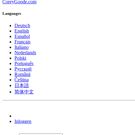
CoreyGoode.com
Languages
Deutsch
English
Español
Français
Italiano
Nederlands
Polski
Português
Pусский
Română
Čeština
日本語
简体中文
Inloggen