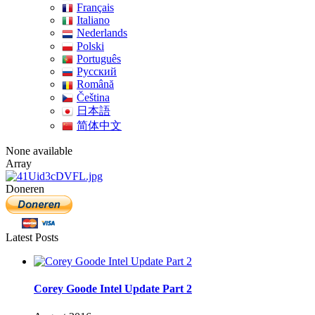
Français
Italiano
Nederlands
Polski
Português
Pусский
Română
Čeština
日本語
简体中文
None available
Array
Doneren
Latest Posts
Corey Goode Intel Update Part 2