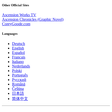
Other Official Sites
Ascension Works TV
Ascension Chronicles (Graphic Novel)
CoreyGoode.com
Languages
Deutsch
English
Español
Français
Italiano
Nederlands
Polski
Português
Pусский
Română
Čeština
日本語
简体中文