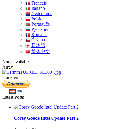
Français
Italiano
Nederlands
Polski
Português
Pусский
Română
Čeština
日本語
简体中文
None available
Array
Doneren
Latest Posts
Corey Goode Intel Update Part 2