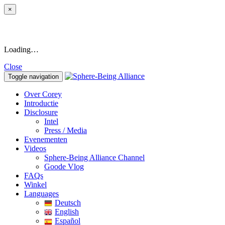
×
Loading…
Close
Toggle navigation
Over Corey
Introductie
Disclosure
Intel
Press / Media
Evenementen
Videos
Sphere-Being Alliance Channel
Goode Vlog
FAQs
Winkel
Languages
Deutsch
English
Español