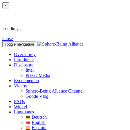
×
Loading…
Close
Toggle navigation
Over Corey
Introductie
Disclosure
Intel
Press / Media
Evenementen
Videos
Sphere-Being Alliance Channel
Goode Vlog
FAQs
Winkel
Languages
Deutsch
English
Español