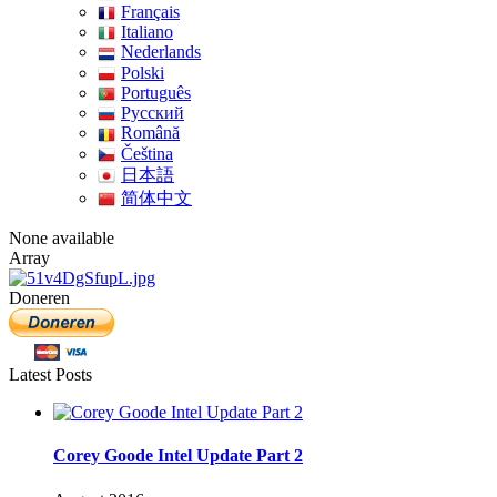
Français
Italiano
Nederlands
Polski
Português
Pусский
Română
Čeština
日本語
简体中文
None available
Array
Doneren
Latest Posts
Corey Goode Intel Update Part 2