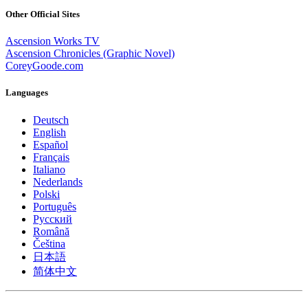
Other Official Sites
Ascension Works TV
Ascension Chronicles (Graphic Novel)
CoreyGoode.com
Languages
Deutsch
English
Español
Français
Italiano
Nederlands
Polski
Português
Pусский
Română
Čeština
日本語
简体中文